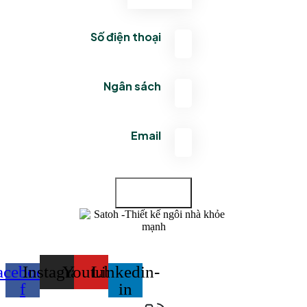
Số điện thoại
Ngân sách
Email
Gửi
acebook-
Instagram
Youtube
Linkedin-
f
in