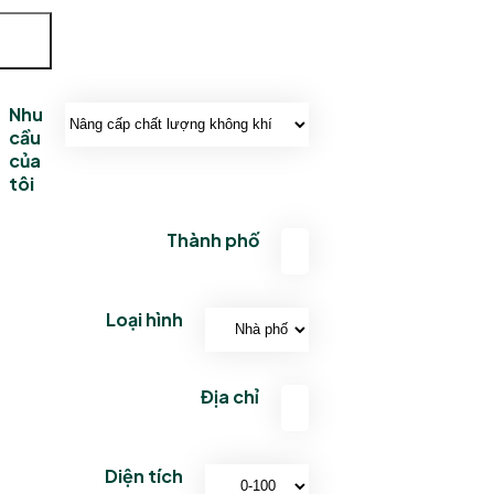
i
Nhu
cầu
của
tôi
Thành phố
Loại hình
Địa chỉ
Diện tích